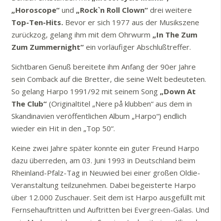
„Horoscope“
und
„Rock`n Roll Clown“
drei weitere
Top-Ten-Hits.
Bevor er sich 1977 aus der Musikszene
zurückzog, gelang ihm mit dem Ohrwurm
„In The Zum
Zum Zummernight“
ein vorläufiger Abschlußtreffer.
Sichtbaren Genuß bereitete ihm Anfang der 90er Jahre
sein Comback auf die Bretter, die seine Welt bedeuteten.
So gelang Harpo 1991/92 mit seinem Song
„Down At
The Club“
(Originaltitel „Nere på klubben“ aus dem in
Skandinavien veröffentlichen Album „Harpo“) endlich
wieder ein Hit in den „Top 50“.
Keine zwei Jahre später konnte ein guter Freund Harpo
dazu überreden, am 03. Juni 1993 in Deutschland beim
Rheinland-Pfalz-Tag in Neuwied bei einer großen Oldie-
Veranstaltung teilzunehmen. Dabei begeisterte Harpo
über 12.000 Zuschauer. Seit dem ist Harpo ausgefüllt mit
Fernsehauftritten und Auftritten bei Evergreen-Galas. Und