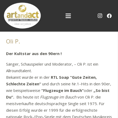
Oli P.
Der Kultstar aus den 90ern !
Sänger, Schauspieler und Moderator, – Oli P. ist ein
Allroundtalent.
Bekannt wurde er in der
RTL Soap “Gute Zeiten,
Schlechte Zeiten“
und durch seine Nr.1-Hits in den 90er,
wie beispielsweise
“Flugzeuge im Bauch”
oder
„So bist
Du“.
Bis heute ist
Flugzeuge im Bauch
von Oli P. die
meistverkaufte deutschsprachige Single seit 1975. Für
diesen Erfolg wurde er 1999 für die erfolgreichste
nationale Rock-/Pop-Single mit dem Deutschen Musikpreis