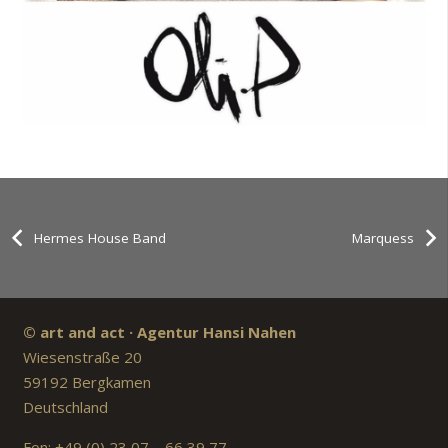
Hermes House Band
Marquess
© art and act · Agentur Hansi Nahen
Wiesenstraße 20
59192 Bergkamen
Deutschland
Fon: +49 (0) 23 07 – 66 39 77