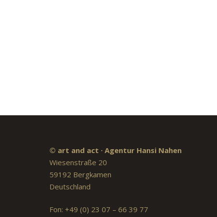
© art and act · Agentur Hansi Nahen
Wiesenstraße 20
59192 Bergkamen
Deutschland
Fon: +49 (0) 23 07 – 66 39 77