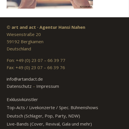
© art and act · Agentur Hansi Nahen
Wiesenstraße 20
59192 Bergkamen
Deutschland
Fon: +49 (0) 23 07 – 66 39 77
Fax: +49 (0) 23 07 – 66 39 76
info@artandact.de
Datenschutz
–
Impressum
Exklusivkünstler
Top-Acts / Livekonzerte / Spec. Bühnenshows
Deutsch (Schlager, Pop, Party, NDW)
Live-Bands (Cover, Revival, Gala und mehr)