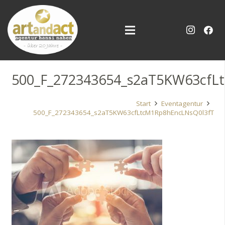
500_F_272343654_s2aT5KW63cfL
Start
Eventagentur
500_F_272343654_s2aT5KW63cfLtcM1Rp8hEncLNsQ0l3fT