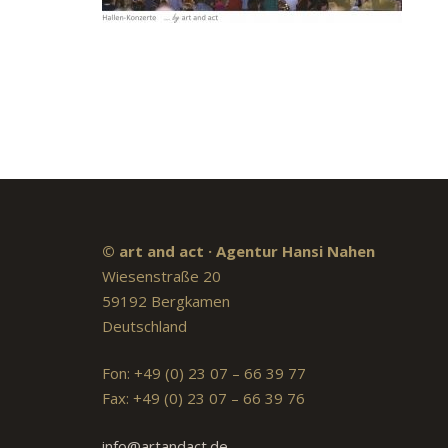
© art and act · Agentur Hansi Nahen
Wiesenstraße 20
59192 Bergkamen
Deutschland
Fon: +49 (0) 23 07 – 66 39 77
Fax: +49 (0) 23 07 – 66 39 76
info@artandact.de