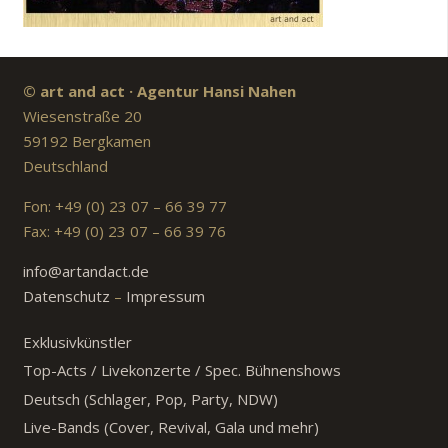
© art and act · Agentur Hansi Nahen
Wiesenstraße 20
59192 Bergkamen
Deutschland
Fon: +49 (0) 23 07 – 66 39 77
Fax: +49 (0) 23 07 – 66 39 76
info@artandact.de
Datenschutz
–
Impressum
Exklusivkünstler
Top-Acts / Livekonzerte / Spec. Bühnenshows
Deutsch (Schlager, Pop, Party, NDW)
Live-Bands (Cover, Revival, Gala und mehr)