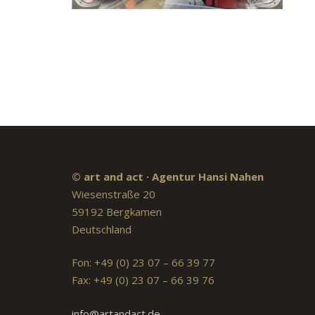
© art and act · Agentur Hansi Nahen
Wiesenstraße 20
59192 Bergkamen
Deutschland
Fon: +49 (0) 23 07 – 66 39 77
Fax: +49 (0) 23 07 – 66 39 76
info@artandact.de