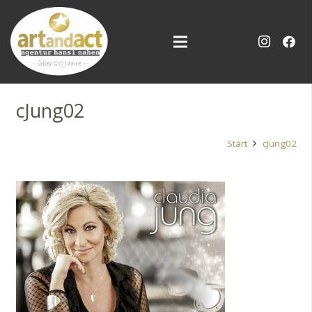
cJung02
Start
cJung02