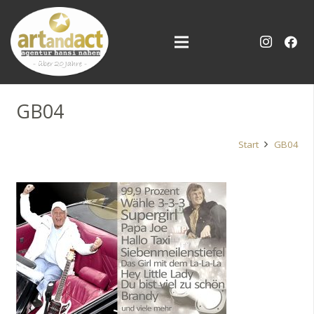
GB04
Start
GB04