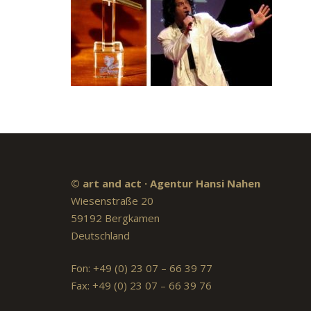
© art and act · Agentur Hansi Nahen
Wiesenstraße 20
59192 Bergkamen
Deutschland
Fon: +49 (0) 23 07 – 66 39 77
Fax: +49 (0) 23 07 – 66 39 76