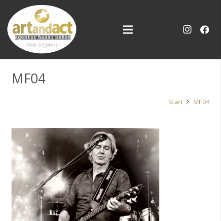
MF04
Start
MF04