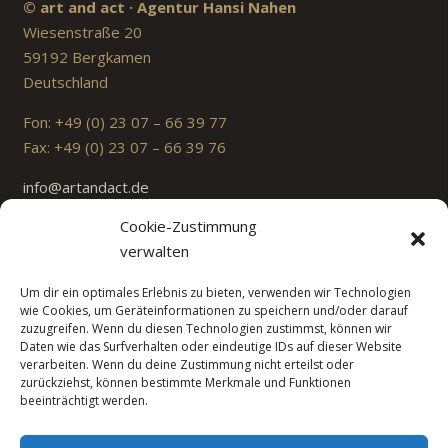
© art and act · Agentur Hansi Nahen
Wiesenstraße 20
59192 Bergkamen
Deutschland
Fon: +49 (0) 23 07 – 66 39 77
Fax: +49 (0) 23 07 – 66 39 76
info@artandact.de
Datenschutz
–
Impressum
Cookie-Zustimmung
verwalten
Exklusivkünstler
Top-Acts / Livekonzerte / Spec. Bühnenshows
Um dir ein optimales Erlebnis zu bieten, verwenden wir Technologien
wie Cookies, um Geräteinformationen zu speichern und/oder darauf
Deutsch (Schlager, Pop, Party, NDW)
zuzugreifen. Wenn du diesen Technologien zustimmst, können wir
Live-Bands (Cover, Revival, Gala und mehr)
Daten wie das Surfverhalten oder eindeutige IDs auf dieser Website
verarbeiten. Wenn du deine Zustimmung nicht erteilst oder
Oldies & Classic-Stars (60er-80er)
zurückziehst, können bestimmte Merkmale und Funktionen
International (90er bis heute)
beeinträchtigt werden.
Comedy & Parodie