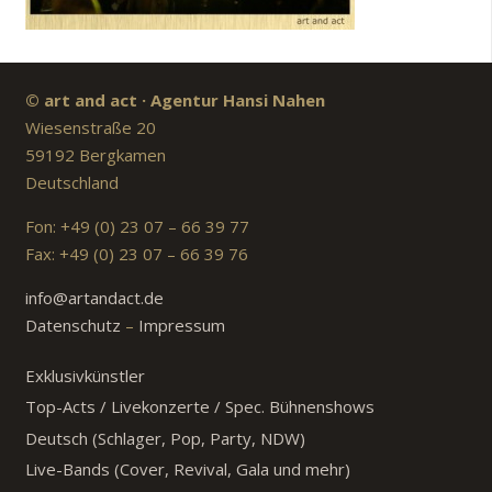
© art and act · Agentur Hansi Nahen
Wiesenstraße 20
59192 Bergkamen
Deutschland
Fon: +49 (0) 23 07 – 66 39 77
Fax: +49 (0) 23 07 – 66 39 76
info@artandact.de
Datenschutz
–
Impressum
Exklusivkünstler
Top-Acts / Livekonzerte / Spec. Bühnenshows
Deutsch (Schlager, Pop, Party, NDW)
Live-Bands (Cover, Revival, Gala und mehr)