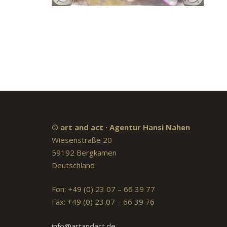
© art and act · Agentur Hansi Nahen
Wiesenstraße 20
59192 Bergkamen
Deutschland
Fon: +49 (0) 23 07 – 66 39 77
Fax: +49 (0) 23 07 – 66 39 76
info@artandact.de